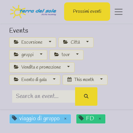
Prossimi eventi
Events
Escursione
Città
gruppi
tour
Vendita e promozione
Evento di gala
This month
viaggio di gruppo
FD
×
×