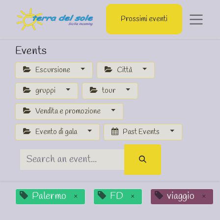
Prossimi eventi
Events
Escursione
Città
gruppi
tour
Vendita e promozione
Evento di gala
Past Events
Palermo
FD
viaggio
×
×
×