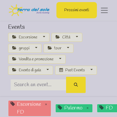
Prossimi eventi
Events
Escursione
Città
gruppi
tour
Vendita e promozione
Evento di gala
Past Events
Escursione
×
Palermo
FD
×
FD