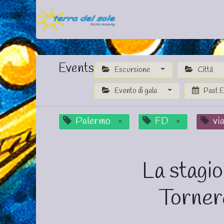
Home
Festività in Egitto
Events
Escursione
Città
Evento di gala
Past 
Palermo
FD
vi
×
×
La stagio
Torner