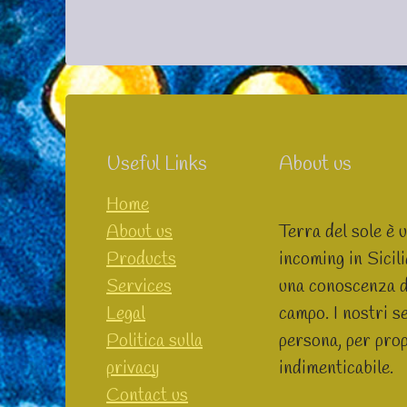
Useful Links
About us
Home
About us
Terra del sole è 
Products
incoming in Sicil
Services
una conoscenza dei
Legal
campo. I nostri se
Politica sulla
persona, per prop
privacy
indimenticabile.
Contact us