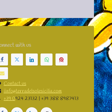
onnect with us
Contact us
iinfo@terradelsolesicilia.com
+39 0
924 23132 | +39 388 8987413