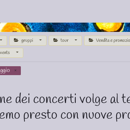
Catalogo
Crociere
Concerti
Proposte
Azienda
Cont
gruppi
tour
Vendita e promozi
Events
aggio
×
ne dei concerti volge al t
emo presto con nuove pro