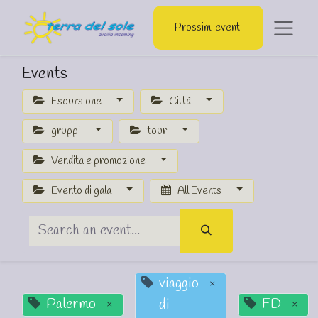
Prossimi eventi
Events
Escursione
Città
gruppi
tour
Vendita e promozione
Evento di gala
All Events
viaggio
×
Palermo
FD
di
×
×