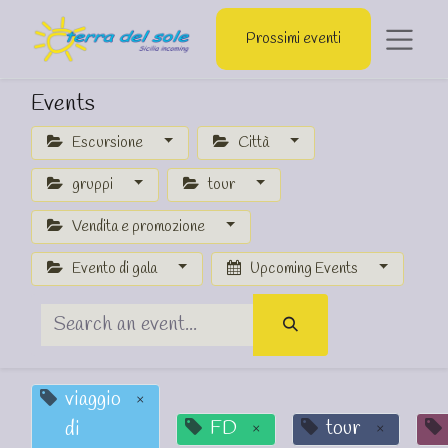
Prossimi eventi
Events
Escursione
Città
gruppi
tour
Vendita e promozione
Evento di gala
Upcoming Events
viaggio
×
FD
tour
di
×
×