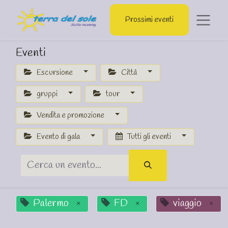
Prossimi eventi
Eventi
Escursione
Città
gruppi
tour
Vendita e promozione
Evento di gala
Tutti gli eventi
Palermo
FD
viaggio
×
×
×