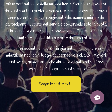
più importanti date della musica live in Sicilia, per portarvi
dai vostri artisti preferiti senza il minimo stress. Il servizio
viene garantito al raggiungimento del numero minimo dei
partecipanti. Il costo del servizio comprende solo la quota
bus andata e ritorno, con partenza da Alcamo e città
limitrofe, se stabilito a monte dall'operatore.
... le interessanti escursioni in giornata, organizzate con
minuziosa ricerca di luoghi del territorio siciliano, i migliori
ristoranti, guide turistiche abilitate e tanto altro. Per
saperne di più scopri le nostre mete!
Scopri le nostre mete!