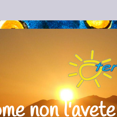
e
Catalogo
Crociere
Eventi Acquistabili on line
Proposte
ome non l'avete