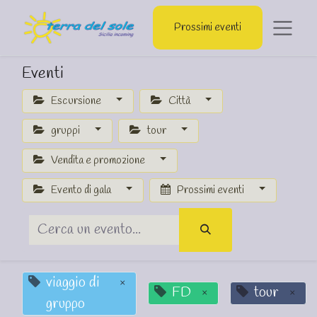
Prossimi eventi
Eventi
Escursione
Città
gruppi
tour
Vendita e promozione
Evento di gala
Prossimi eventi
viaggio di
×
FD
tour
×
×
gruppo