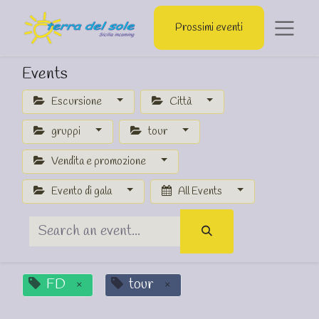
Prossimi eventi
Events
Escursione
Città
gruppi
tour
Vendita e promozione
Evento di gala
All Events
FD
tour
×
×