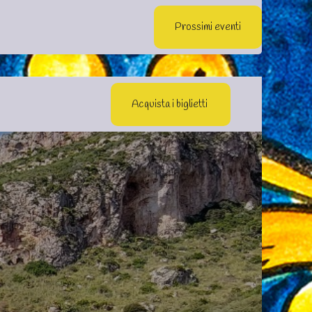
Azienda
Contattaci
Servizio Navetta Gratuita Alcamo Marina
Prossimi eventi
Acquista i biglietti