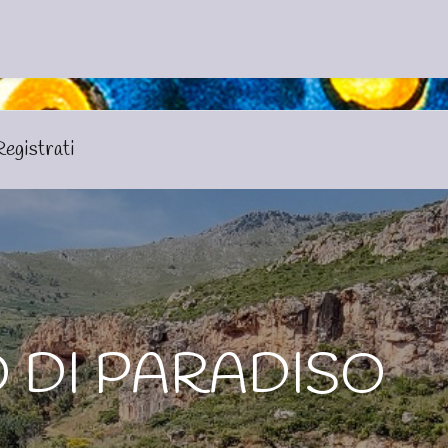
e
Catalogo
Crociere
Eventi Acquistabili on line
Proposte
Registrati
 DI PARADISO