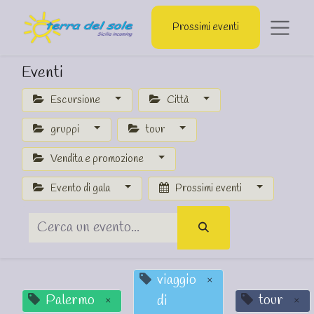
Prossimi eventi
Eventi
Escursione
Città
gruppi
tour
Vendita e promozione
Evento di gala
Prossimi eventi
viaggio
×
Palermo
tour
di
×
×