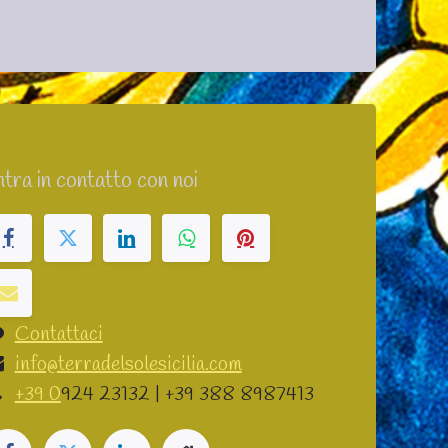
tra in contatto con noi
Contattaci
info@terradelsolesicilia.com
+39 0
924 23132 | +39 388 8987413