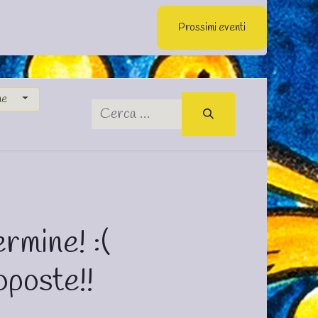
Azienda
Contattaci
Servizio Navetta Gratuita Alcamo Marina
Prossimi eventi
ne
ermine! :(
poste!!