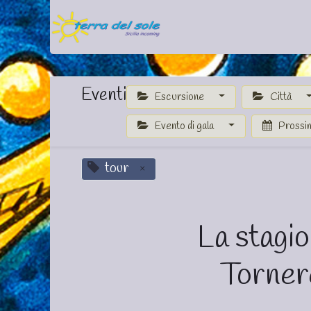
Home
Offerte & Last Minut
Eventi
Escursione
Città
Evento di gala
Prossim
tour
×
La stagio
Torner