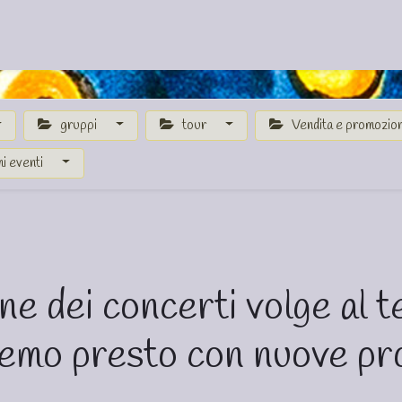
e
Catalogo
Crociere
Eventi Acquistabili on line
Proposte
gruppi
tour
Vendita e promozio
i eventi
ne dei concerti volge al t
emo presto con nuove pro