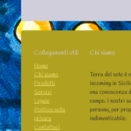
Collegamenti utili
Chi siamo
Home
Chi siamo
Terra del sole è 
Prodotti
incoming in Sicil
Servizi
una conoscenza dei
Legale
campo. I nostri se
Politica sulla
persona, per prop
privacy
indimenticabile.
Contattaci